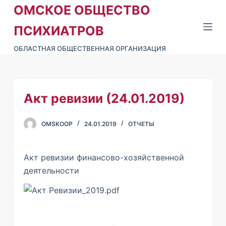
ОМСКОЕ ОБЩЕСТВО
П
е
ПСИХИАТРОВ
р
ОБЛАСТНАЯ ОБЩЕСТВЕННАЯ ОРГАНИЗАЦИЯ
е
й
т
и
Акт ревизии (24.01.2019)
к
с
OMSKOOP
24.01.2019
ОТЧЕТЫ
о
д
е
Акт ревизии финансово-хозяйственной
р
деятельности
ж
и
м
о