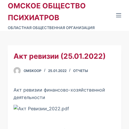
ОМСКОЕ ОБЩЕСТВО
П
е
ПСИХИАТРОВ
р
ОБЛАСТНАЯ ОБЩЕСТВЕННАЯ ОРГАНИЗАЦИЯ
е
й
т
и
Акт ревизии (25.01.2022)
к
с
OMSKOOP
25.01.2022
ОТЧЕТЫ
о
д
е
Акт ревизии финансово-хозяйственной
р
деятельности
ж
и
м
о