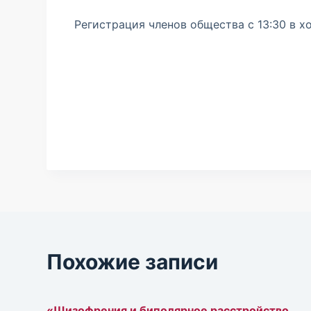
м
Регистрация членов общества с 13:30 в х
у
Похожие записи
«Шизофрения и биполярное расстройство.