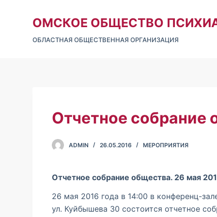
П
ОМСКОЕ ОБЩЕСТВО ПСИХИ
е
р
ОБЛАСТНАЯ ОБЩЕСТВЕННАЯ ОРГАНИЗАЦИЯ
е
й
т
и
к
с
Отчетное собрание 
о
д
ADMIN
26.05.2016
МЕРОПРИЯТИЯ
е
р
ж
Отчетное собрание общества. 26 мая 201
и
26 мая 2016 года в 14:00 в конференц-за
м
ул. Куйбышева 30 состоится отчетное со
о